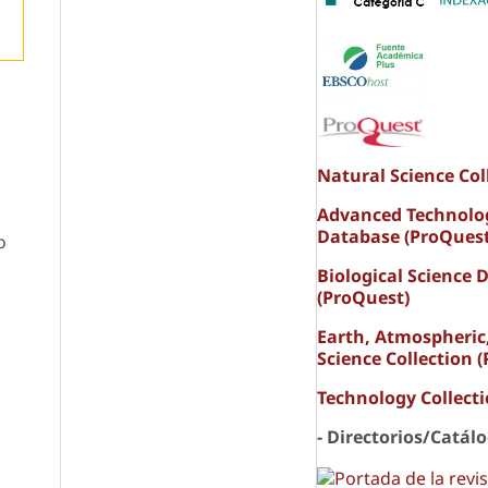
Natural Science Col
Advanced Technolo
Database (ProQuest
o
Biological Science 
(ProQuest)
Earth, Atmospheric
Science Collection 
Technology Collect
- Directorios/Catál