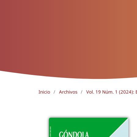
Inicio
/
Archivos
/
Vol. 19 Núm. 1 (2024): E