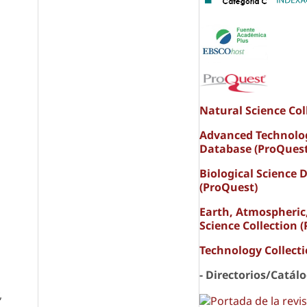
s
Natural Science Col
Advanced Technolo
Database (ProQuest
Biological Science 
(ProQuest)
Earth, Atmospheric
Science Collection 
Technology Collect
- Directorios/Catál
,