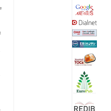
s
e
t
e
r
o