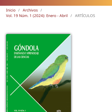
Inicio
/
Archivos
/
Vol. 19 Núm. 1 (2024): Enero - Abril
/
ARTÍCULOS