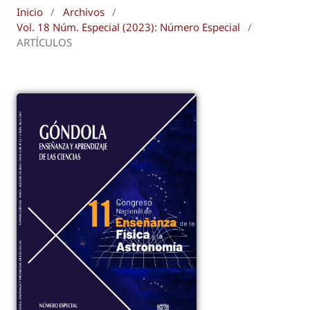
Inicio
/
Archivos
/
Vol. 18 Núm. Especial (2023): Número Especial
/
ARTÍCULOS