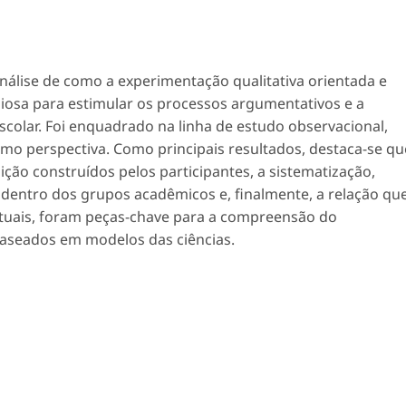
nálise de como a experimentação qualitativa orientada e
aliosa para estimular os processos argumentativos e a
scolar. Foi enquadrado na linha de estudo observacional,
omo perspectiva. Como principais resultados, destaca-se qu
ão construídos pelos participantes, a sistematização,
 dentro dos grupos acadêmicos e, finalmente, a relação qu
tuais, foram peças-chave para a compreensão do
seados em modelos das ciências.