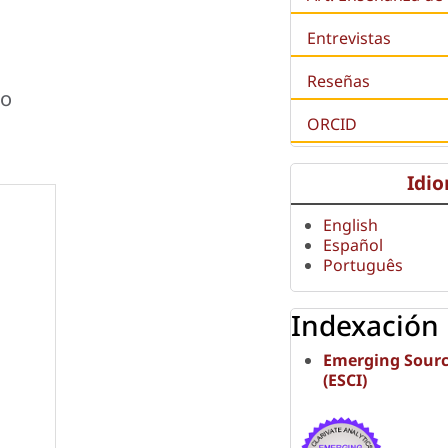
Entrevistas
Reseñas
ão
ORCID
Idi
English
Español
Português
Indexación
Emerging Sourc
(ESCI)
l