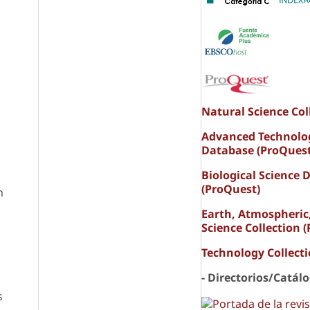
Natural Science Col
Advanced Technolo
Database (ProQuest
Biological Science 
(ProQuest)
n
Earth, Atmospheric
Science Collection 
Technology Collect
- Directorios/Catál
s