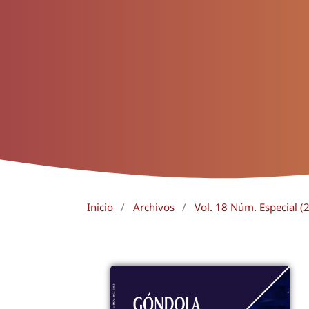
Inicio
/
Archivos
/
Vol. 18 Núm. Especial (