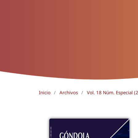
Inicio
/
Archivos
/
Vol. 18 Núm. Especial (