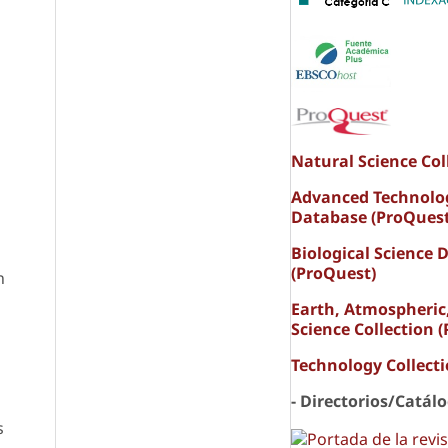
Natural Science Col
Advanced Technolo
Database (ProQuest
Biological Science 
(ProQuest)
n
Earth, Atmospheric
Science Collection 
Technology Collect
- Directorios/Catál
s