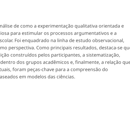
nálise de como a experimentação qualitativa orientada e
aliosa para estimular os processos argumentativos e a
scolar. Foi enquadrado na linha de estudo observacional,
omo perspectiva. Como principais resultados, destaca-se qu
ão construídos pelos participantes, a sistematização,
 dentro dos grupos acadêmicos e, finalmente, a relação qu
tuais, foram peças-chave para a compreensão do
seados em modelos das ciências.