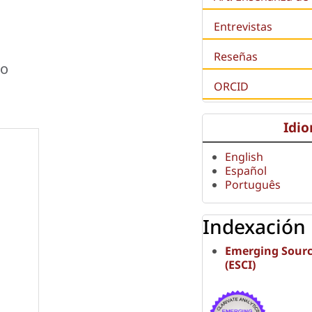
Entrevistas
Reseñas
ão
ORCID
Idi
English
Español
Português
Indexación
Emerging Sourc
(ESCI)
l