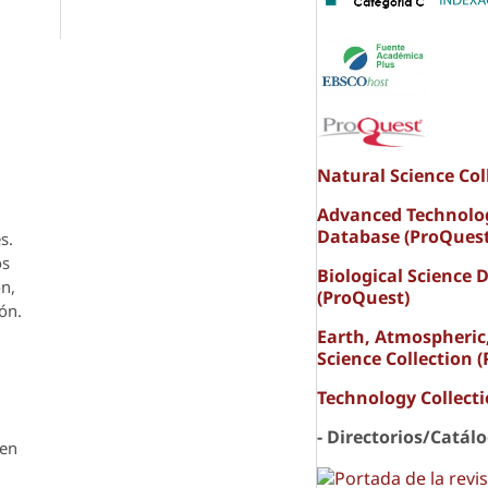
Natural Science Col
Advanced Technolo
Database (ProQuest
s.
os
Biological Science 
ón,
(ProQuest)
ón.
Earth, Atmospheric
Science Collection 
Technology Collect
- Directorios/Catál
den