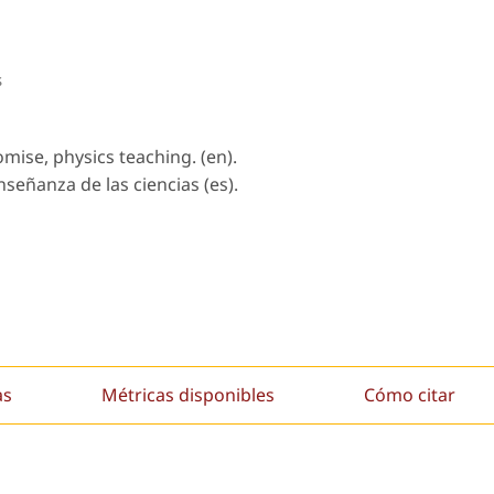
s
ise, physics teaching. (en).
eñanza de las ciencias (es).
as
Métricas disponibles
Cómo citar