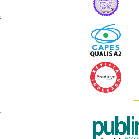
s
l
n