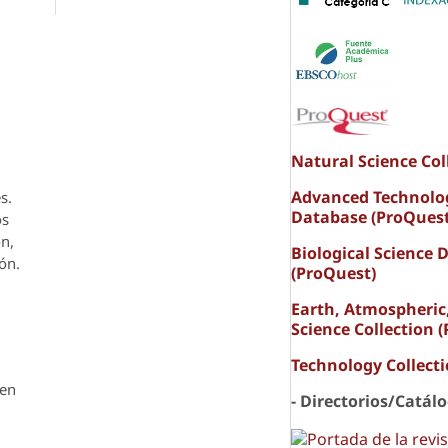
Natural Science Col
Advanced Technolo
s.
Database (ProQuest
os
ón,
Biological Science 
ón.
(ProQuest)
Earth, Atmospheric
Science Collection 
Technology Collect
den
- Directorios/Catál