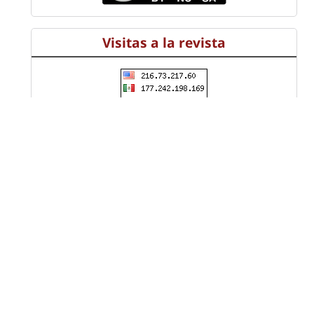
Visitas a la revista
Información
Universidad Distrital