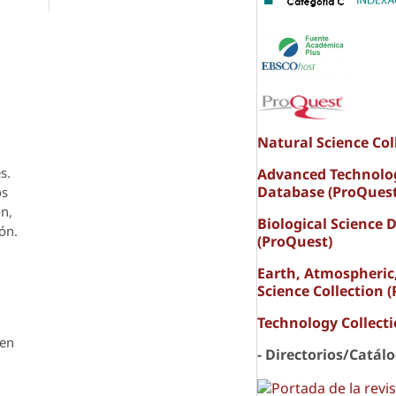
Natural Science Col
s.
Advanced Technolo
Database (ProQuest
os
ón,
Biological Science 
ón.
(ProQuest)
Earth, Atmospheric
Science Collection 
Technology Collect
den
- Directorios/Catál