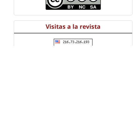
Visitas a la revista
Información
Universidad Distrital