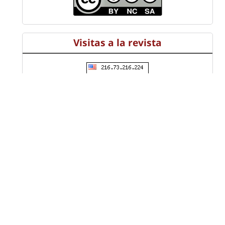
Visitas a la revista
Información
Universidad Distrital