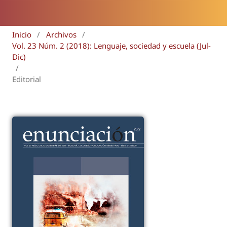
Inicio
/
Archivos
/
Vol. 23 Núm. 2 (2018): Lenguaje, sociedad y escuela (Jul-
Dic)
/
Editorial