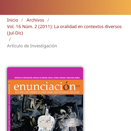
Inicio
/
Archivos
/
Vol. 16 Núm. 2 (2011): La oralidad en contextos diversos
(Jul-Dic)
/
Artículo de Investigación