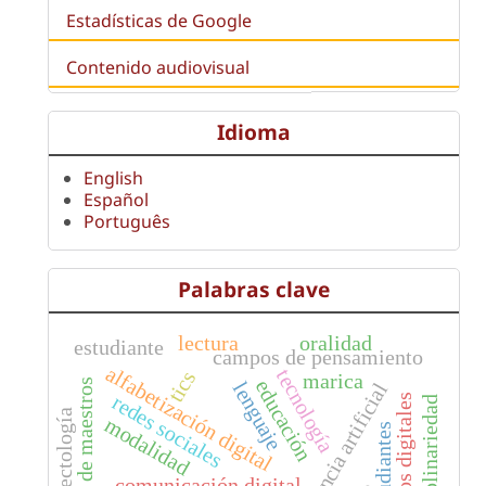
Estadísticas de Google
Contenido audiovisual
Idioma
English
Español
Português
Palabras clave
lectura
oralidad
estudiante
campos de pensamiento
alfabetización digital
tecnología
tics
marica
educación
formación de maestros
lenguaje
inteligencia artificial
redes sociales
ciudadanos digitales
interdisciplinariedad
dialectología
modalidad
estudiantes
comunicación digital