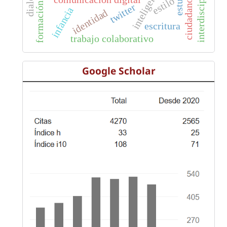
estilo
twitter
infancia
identidad
escritura
trabajo colaborativo
Google Scholar