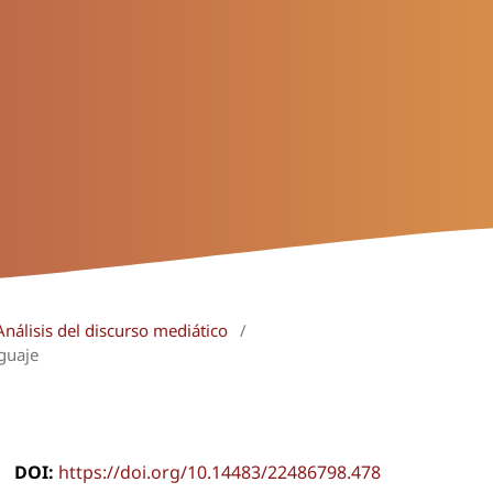
nálisis del discurso mediático
/
guaje
DOI:
https://doi.org/10.14483/22486798.478