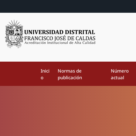
Inici
Normas de
Número
o
publicación
actual