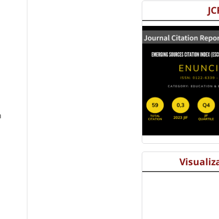
JC
n
Visualiz