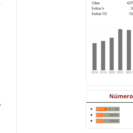
Número 
e