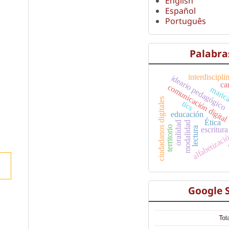
English
Español
Português
Palabra
interdiscipli
ideario pedagógico
ca
comunicación digita
maric
ciudadanos digitales
tics
educación
Ética
oralidad
alfabetizació
modalidad
territorio
lectura
escritura
Google 