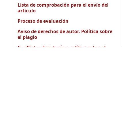
Lista de comprobación para el envío del
artículo
Proceso de evaluación
Aviso de derechos de autor. Política sobre
el plagio
Conflictos de interés y política sobre el
plagio
Declaración de éticas y buenas prácticas
Envie su artículo
AQUÍ
ESTADÍSTICAS
AYUDA PARA LOS AUTORES