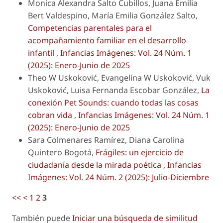
Monica Alexandra Salto Cubillos, Juana Emilia
Bert Valdespino, María Emilia González Salto,
Competencias parentales para el
acompañamiento familiar en el desarrollo
infantil
,
Infancias Imágenes: Vol. 24 Núm. 1
(2025): Enero-Junio de 2025
Theo W Uskoković, Evangelina W Uskoković, Vuk
Uskoković, Luisa Fernanda Escobar González,
La
conexión Pet Sounds: cuando todas las cosas
cobran vida
,
Infancias Imágenes: Vol. 24 Núm. 1
(2025): Enero-Junio de 2025
Sara Colmenares Ramírez, Diana Carolina
Quintero Bogotá,
Frágiles: un ejercicio de
ciudadanía desde la mirada poética
,
Infancias
Imágenes: Vol. 24 Núm. 2 (2025): Julio-Diciembre
<<
<
1
2
3
También puede
Iniciar una búsqueda de similitud