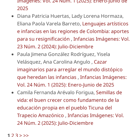
Imágenes: Vol. 24 Núm. 1 (2025): Enero-Junio de
2025
Diana Patricia Huertas, Lady Lorena Hormaza,
Eliana Paola Varela Barreto,
Lenguajes artísticos
e infancias en las regiones de Colombia: aportes
para su resignificación
,
Infancias Imágenes: Vol.
23 Núm. 2 (2024): Julio-Diciembre
Paula Jimena González Rodríguez, Yisela
Velásquez, Ana Carolina Angulo ,
Cazar
imaginarios para arreglar el mundo distópico
que heredan las infancias
,
Infancias Imágenes:
Vol. 24 Núm. 1 (2025): Enero-Junio de 2025
Camila Fernanda Arévalo Forigua,
Semillas de
vida: el buen crecer como fundamento de la
educación propia en el pueblo Ticuna del
Trapecio Amazónico
,
Infancias Imágenes: Vol.
24 Núm. 2 (2025): Julio-Diciembre
1
2
3
>
>>