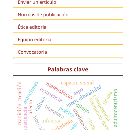
Enviar un artículo
Normas de publicación
Ética editorial
Equipo editorial
Convocatoria
Palabras clave
espacio social
emociones
matemáticas
tradición-creación
interculturalidad
resistencia
aspo
adultocentrismo
ticuna
competencia
cultura
formación docente
afecto
dibujo
literatura
poética
experiencia
obediencia
libro albúm
ciudad
ciudadanía
infancia
miedo