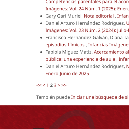
Competencias parentales para el acomp
Imágenes: Vol. 24 Núm. 1 (2025): Ener
Gary Gari Muriel,
Nota editorial
,
Infan
Daniel Arturo Hernández Rodríguez,
U
Imágenes: Vol. 23 Núm. 2 (2024): Julio
Francisco Hernández Galván, Diana T
episodios fílmicos
,
Infancias Imágenes
Fabiola Miguez Matiz,
Acercamiento al 
pública: una experiencia de aula
,
Infa
Daniel Arturo Hernández Rodríguez,
N
Enero-Junio de 2025
<<
<
1
2
3
>
>>
También puede
Iniciar una búsqueda de s