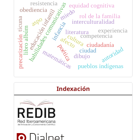
resistencia
habilidades comunicativas
equidad cognitiva
obediencia
miedo
educación infantil
rol de la familia
aspo
ticuna
interculturalidad
infancia
libro albúm
experiencia
literatura
competencia
cultura
precarización
afecto
ciudadanía
poética
autoridad
ciudad
matemáticas
dibujo
pueblos indígenas
Indexación