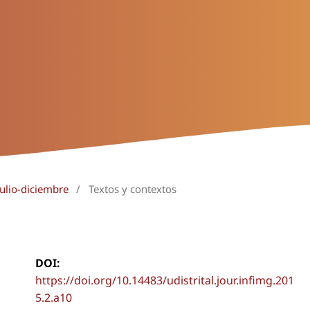
julio-diciembre
/
Textos y contextos
DOI:
https://doi.org/10.14483/udistrital.jour.infimg.201
5.2.a10