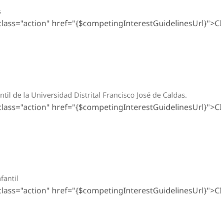
s
 class="action" href="{$competingInterestGuidelinesUrl}">C
til de la Universidad Distrital Francisco José de Caldas.
 class="action" href="{$competingInterestGuidelinesUrl}">C
fantil
 class="action" href="{$competingInterestGuidelinesUrl}">C