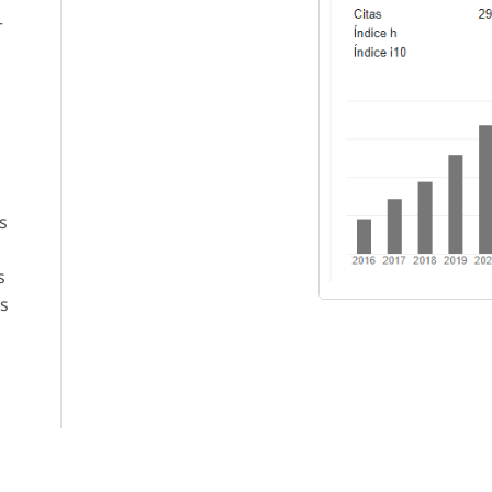
–
s
s
es