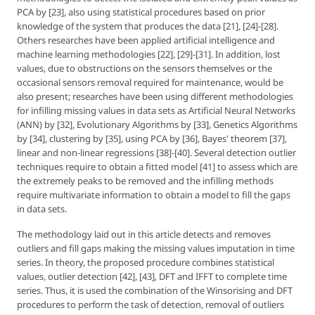
PCA by [23], also using statistical procedures based on prior
knowledge of the system that produces the data [21], [24]-[28].
Others researches have been applied artificial intelligence and
machine learning methodologies [22], [29]-[31]. In addition, lost
values, due to obstructions on the sensors themselves or the
occasional sensors removal required for maintenance, would be
also present; researches have been using different methodologies
for infilling missing values in data sets as Artificial Neural Networks
(ANN) by [32], Evolutionary Algorithms by [33], Genetics Algorithms
by [34], clustering by [35], using PCA by [36], Bayes' theorem [37],
linear and non-linear regressions [38]-[40]. Several detection outlier
techniques require to obtain a fitted model [41] to assess which are
the extremely peaks to be removed and the infilling methods
require multivariate information to obtain a model to fill the gaps
in data sets.
The methodology laid out in this article detects and removes
outliers and fill gaps making the missing values imputation in time
series. In theory, the proposed procedure combines statistical
values, outlier detection [42], [43], DFT and IFFT to complete time
series. Thus, it is used the combination of the Winsorising and DFT
procedures to perform the task of detection, removal of outliers