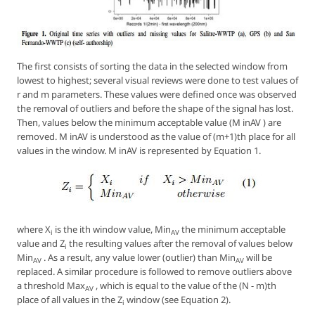
The first consists of sorting the data in the selected window from
lowest to highest; several visual reviews were done to test values of
r and m parameters. These values were defined once was observed
the removal of outliers and before the shape of the signal has lost.
Then, values below the minimum acceptable value (M inAV ) are
removed. M inAV is understood as the value of (m+1)th place for all
values in the window. M inAV is represented by Equation 1.
where X
is the
ith
window value,
Min
the minimum acceptable
i
AV
value and Z
the resulting values after the removal of values below
i
Min
. As a result, any value lower (outlier) than
Min
will be
AV
AV
replaced. A similar procedure is followed to remove outliers above
a threshold
Max
, which is equal to the value of the (N - m)th
AV
place of all values in the Z
window (see Equation 2).
i