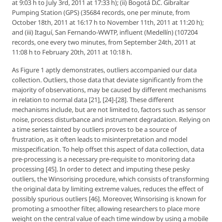
at 9:03 h to July 3rd, 2011 at 17:33 h); (
ii
) Bogotá D.C. Gibraltar
Pumping Station (GPS) (35684 records, one per minute, from
October 18th, 2011 at 16:17 h to November 11th, 2011 at 11:20 h);
and (
iii
) Itaguí, San Fernando-WWTP, influent (Medellín) (107204
records, one every two minutes, from September 24th, 2011 at
11:08 h to February 20th, 2011 at 10:18 h.
As Figure 1 aptly demonstrates, outliers accompanied our data
collection. Outliers, those data that deviate significantly from the
majority of observations, may be caused by different mechanisms
in relation to normal data [21], [24]-[28]. These different
mechanisms include, but are not limited to, factors such as sensor
noise, process disturbance and instrument degradation. Relying on
a time series tainted by outliers proves to be a source of
frustration, as it often leads to misinterpretation and model
misspecification. To help offset this aspect of data collection, data
pre-processing is a necessary pre-requisite to monitoring data
processing [45]. In order to detect and imputing these pesky
outliers, the Winsorising procedure, which consists of transforming
the original data by limiting extreme values, reduces the effect of
possibly spurious outliers [46]. Moreover, Winsorising is known for
promoting a smoother filter, allowing researchers to place more
weight on the central value of each time window by using a mobile