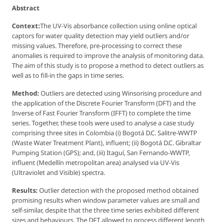
Abstract
Context:
The UV-Vis absorbance collection using online optical
captors for water quality detection may yield outliers and/or
missing values. Therefore, pre-processing to correct these
anomalies is required to improve the analysis of monitoring data.
The aim of this study is to propose a method to detect outliers as
well as to fill-in the gaps in time series.
Method:
Outliers are detected using Winsorising procedure and
the application of the Discrete Fourier Transform (DFT) and the
Inverse of Fast Fourier Transform (IFFT) to complete the time
series. Together, these tools were used to analyse a case study
comprising three sites in Colombia (
i
) Bogotá D.C. Salitre-WWTP
(Waste Water Treatment Plant), influent; (
ii
) Bogotá D.C. Gibraltar
Pumping Station (GPS); and, (
iii
) Itaguí, San Fernando-WWTP,
influent (Medellín metropolitan area) analysed via UV-Vis
(Ultraviolet and Visible) spectra.
Results:
Outlier detection with the proposed method obtained
promising results when window parameter values are small and
self-similar, despite that the three time series exhibited different
sizes and behaviours. The DFT allowed to process different length