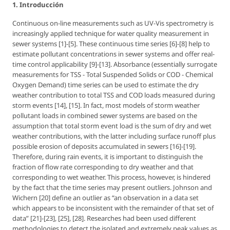
1. Introducción
Continuous on-line measurements such as UV-Vis spectrometry is
increasingly applied technique for water quality measurement in
sewer systems [1]-[5]. These continuous time series [6]-[8] help to
estimate pollutant concentrations in sewer systems and offer real-
time control applicability [9]-[13]. Absorbance (essentially surrogate
measurements for TSS - Total Suspended Solids or COD - Chemical
Oxygen Demand) time series can be used to estimate the dry
weather contribution to total TSS and COD loads measured during
storm events [14], [15]. In fact, most models of storm weather
pollutant loads in combined sewer systems are based on the
assumption that total storm event load is the sum of dry and wet
weather contributions, with the latter including surface runoff plus
possible erosion of deposits accumulated in sewers [16]-[19].
Therefore, during rain events, it is important to distinguish the
fraction of flow rate corresponding to dry weather and that
corresponding to wet weather. This process, however, is hindered
by the fact that the time series may present outliers. Johnson and
Wichern [20] define an outlier as “an observation in a data set
which appears to be inconsistent with the remainder of that set of
data” [21]-[23], [25], [28]. Researches had been used different
methodologies to detect the isolated and extremely peak values as