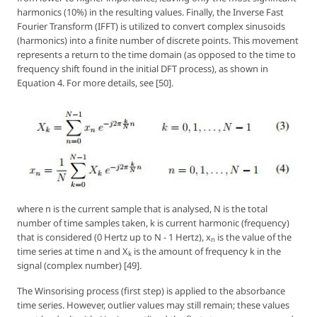
harmonics (10%) in the resulting values. Finally, the Inverse Fast
Fourier Transform (IFFT) is utilized to convert complex sinusoids
(harmonics) into a finite number of discrete points. This movement
represents a return to the time domain (as opposed to the time to
frequency shift found in the initial DFT process), as shown in
Equation 4. For more details, see [50].
where
n
is the current sample that is analysed,
N
is the total
number of time samples taken,
k
is current harmonic (frequency)
that is considered (0 Hertz up to
N - 1
Hertz),
x
is the value of the
n
time series at time
n
and
X
is the amount of frequency
k
in the
k
signal (complex number) [49].
The Winsorising process (first step) is applied to the absorbance
time series. However, outlier values may still remain; these values