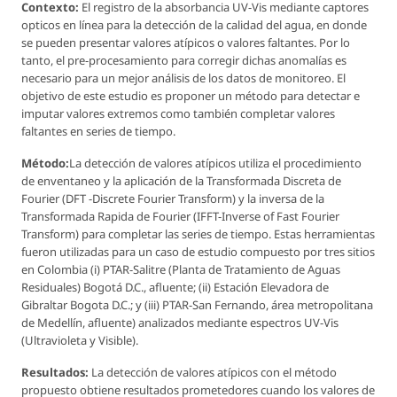
Contexto:
El registro de la absorbancia UV-Vis mediante captores
opticos en línea para la detección de la calidad del agua, en donde
se pueden presentar valores atípicos o valores faltantes. Por lo
tanto, el pre-procesamiento para corregir dichas anomalías es
necesario para un mejor análisis de los datos de monitoreo. El
objetivo de este estudio es proponer un método para detectar e
imputar valores extremos como también completar valores
faltantes en series de tiempo.
Método:
La detección de valores atípicos utiliza el procedimiento
de enventaneo y la aplicación de la Transformada Discreta de
Fourier (DFT -Discrete Fourier Transform) y la inversa de la
Transformada Rapida de Fourier (IFFT-Inverse of Fast Fourier
Transform) para completar las series de tiempo. Estas herramientas
fueron utilizadas para un caso de estudio compuesto por tres sitios
en Colombia (
i
) PTAR-Salitre (Planta de Tratamiento de Aguas
Residuales) Bogotá D.C., afluente; (
ii
) Estación Elevadora de
Gibraltar Bogota D.C.; y (
iii
) PTAR-San Fernando, área metropolitana
de Medellín, afluente) analizados mediante espectros UV-Vis
(Ultravioleta y Visible).
Resultados:
La detección de valores atípicos con el método
propuesto obtiene resultados prometedores cuando los valores de