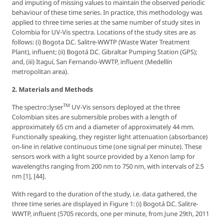
and imputing of missing values to maintain the observed periodic
behaviour of these time series. In practice, this methodology was
applied to three time series at the same number of study sites in
Colombia for UV-Vis spectra. Locations of the study sites are as
follows: (
i
) Bogota D.C. Salitre-WWTP (Waste Water Treatment
Plant), influent; (
ii
) Bogotá D.C. Gibraltar Pumping Station (GPS);
and, (
iii
) Itaguí, San Fernando-WWTP, influent (Medellín
metropolitan area).
2. Materials and Methods
TM
The spectro::lyser
UV-Vis sensors deployed at the three
Colombian sites are submersible probes with a length of
approximately 65 cm and a diameter of approximately 44 mm.
Functionally speaking, they register light attenuation (absorbance)
on-line in relative continuous time (one signal per minute). These
sensors work with a light source provided by a Xenon lamp for
wavelengths ranging from 200 nm to 750 nm, with intervals of 2.5
nm [1], [44].
With regard to the duration of the study, i.e. data gathered, the
three time series are displayed in Figure 1: (
i
) Bogotá D.C. Salitre-
WWTP, influent (5705 records, one per minute, from June 29th, 2011