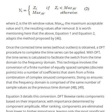
where Z
is the ith window value,
Max
the maximum acceptable
i
AV
value and Y
the resulting values after removal. It is worth
i
mentioning here that the above, Equation 1 and Equation 2,
adapts the method proposed by [46].
Once the corrected time series (without outliers) is obtained, a DFT
procedure to complete the time series can be applied. With DFT,
the time series is calculated to facilitate the switch from the time
domain to the frequency domain. This technique involves the
conversion of a finite number of equally spaced samples (discrete
points) into a number of coefficients that stem from a finite
combination of complex sinusoid components. Doing so ensures
that the frequency domain is comprised of the same number of
sample values as the previous time domain [48], [49].
Equation 3 details this conversion. DFT likewise ranks components
based on their importance, with importance determined by
component amplitude. After ranking, components are eliminated
from lower to higher importance, leaving only the most significant