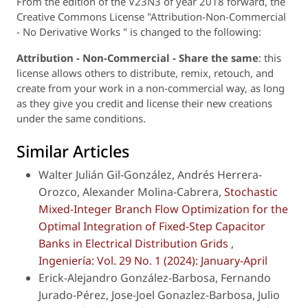
From the edition of the V23N3 of year 2018 forward, the
Creative Commons License "Attribution-Non-Commercial
- No Derivative Works " is changed to the following:
Attribution - Non-Commercial - Share the same
: this
license allows others to distribute, remix, retouch, and
create from your work in a non-commercial way, as long
as they give you credit and license their new creations
under the same conditions.
Similar Articles
Walter Julián Gil-González, Andrés Herrera-
Orozco, Alexander Molina-Cabrera,
Stochastic
Mixed-Integer Branch Flow Optimization for the
Optimal Integration of Fixed-Step Capacitor
Banks in Electrical Distribution Grids
,
Ingeniería: Vol. 29 No. 1 (2024): January-April
Erick-Alejandro González-Barbosa, Fernando
Jurado-Pérez, Jose-Joel Gonazlez-Barbosa, Julio