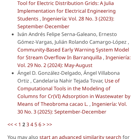
Tool for Electric Distribution Grids: A Julia
Implementation for Electrical Engineering
Students
,
Ingeniería: Vol. 28 No. 3 (2023):
September-December
Iván Andrés Felipe Serna-Galeano, Ernesto
Gómez-Vargas, Julián Rolando Camargo-López ,
Community-Based Early Warning System Model
for Stream Overflow In Barranquilla
,
Ingeniería:
Vol. 29 No. 2 (2024): May-August
Ángel D. González-Delgado, Ángel Villabona
Ortiz , Candelaria Nahir Tejada Tovar,
Use of
Computational Tools in the Modeling of
Columns for Cr(VI) Adsorption in Wastewater by
Means of
Theobroma cacao
L.
,
Ingeniería: Vol.
30 No. 3 (2025): September-December
<<
<
1
2
3
4
5
6
>
>>
You may also
start an advanced similarity search
for