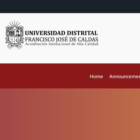
Home
Announceme