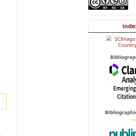
inde
Bibliograp
Bibliographi