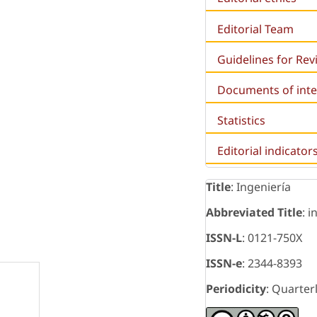
Editorial Team
Guidelines for Re
Documents of inte
Statistics
Editorial indicator
Title
: Ingeniería
Abbreviated Title
: i
ISSN-L
: 0121-750X
ISSN-e
: 2344-8393
Periodicity
: Quarter