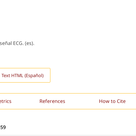
señal ECG. (es).
l Text HTML (Español)
etrics
References
How to Cite
-59