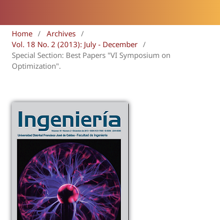
Home
/
Archives
/
Vol. 18 No. 2 (2013): July - December
/
Special Section: Best Papers "VI Symposium on
Optimization".