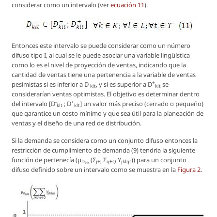
considerar como un intervalo (ver
ecuación 11
).
Entonces este intervalo se puede considerar como un número
difuso tipo I, al cual se le puede asociar una variable lingüística
como lo es el nivel de proyección de ventas, indicando que la
cantidad de ventas tiene una pertenencia a la variable de ventas
-
+
pesimistas si es inferior a
D
, y si es superior a
D
se
klt
klt
considerarían ventas optimistas. El objetivo es determinar dentro
-
+
del intervalo [
D
;
D
] un valor más preciso (cerrado o pequeño)
klt
klt
que garantice un costo mínimo y que sea útil para la planeación de
ventas y el diseño de una red de distribución.
Si la demanda se considera como un conjunto difuso entonces la
restricción de cumplimiento de demanda (9) tendría la siguiente
función de pertenecía
(μ
(Σ
Σ
Y
))
para un conjunto
D
jЄJ
qЄQ
jklqt
klt
difuso definido sobre un intervalo como se muestra en la
Figura 2
.