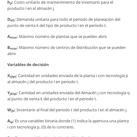
h
:
Costo unitario de mantenimiento de inventario para el
jl
producto l en el almacén j.
D
:
Demanda unitaria para todo el periodo de planeación del
klt
punto de venta k del tipo de producto l en el periodo t.
A
:
Máximo número de plantas que se pueden abrir.
max
B
:
Máximo número de centros de distribución que se pueden
max
abrir.
Variables de decisión
X
:
Cantidad en unidades enviada de la planta i con tecnología p
ijlpt
al almacén j del producto l en periodo t.
Y
:
Cantidad en unidades enviada del Almacén j con tecnología q
jklqt
al punto de venta k del producto l en el periodo t.
W
:
Inventario al final del periodo t del producto l en el almacén j.
jlt
A
:
Es una variables binaria donde (1) indica la apertura una planta
ip
i con tecnología p, (0) de lo contrario.