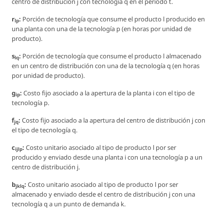
centro de distribución j con tecnología q en el periodo t.
r
:
Porción de tecnología que consume el producto l producido en
lp
una planta con una de la tecnología p (en horas por unidad de
producto).
s
:
Porción de tecnología que consume el producto l almacenado
lq
en un centro de distribución con una de la tecnología q (en horas
por unidad de producto).
g
:
Costo fijo asociado a la apertura de la planta i con el tipo de
ip
tecnología p.
f
:
Costo fijo asociado a la apertura del centro de distribución j con
jq
el tipo de tecnología q.
c
:
Costo unitario asociado al tipo de producto l por ser
ijlp
producido y enviado desde una planta i con una tecnología p a un
centro de distribución j.
b
:
Costo unitario asociado al tipo de producto l por ser
jklq
almacenado y enviado desde el centro de distribución j con una
tecnología q a un punto de demanda k.