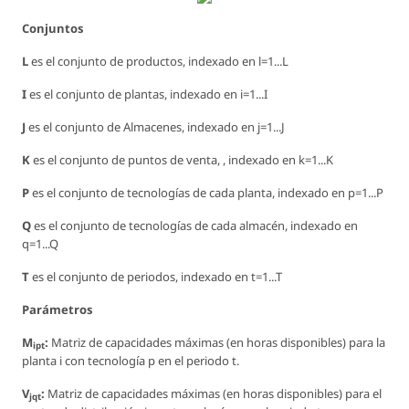
Conjuntos
L
es el conjunto de productos, indexado en
l=1...L
I
es el conjunto de plantas, indexado en
i=1...I
J
es el conjunto de Almacenes, indexado en
j=1...J
K
es el conjunto de puntos de venta, , indexado en
k=1...K
P
es el conjunto de tecnologías de cada planta, indexado en
p=1...P
Q
es el conjunto de tecnologías de cada almacén, indexado en
q=1...Q
T
es el conjunto de periodos, indexado en
t=1...T
Parámetros
M
:
Matriz de capacidades máximas (en horas disponibles) para la
ipt
planta i con tecnología p en el periodo t.
V
:
Matriz de capacidades máximas (en horas disponibles) para el
jqt