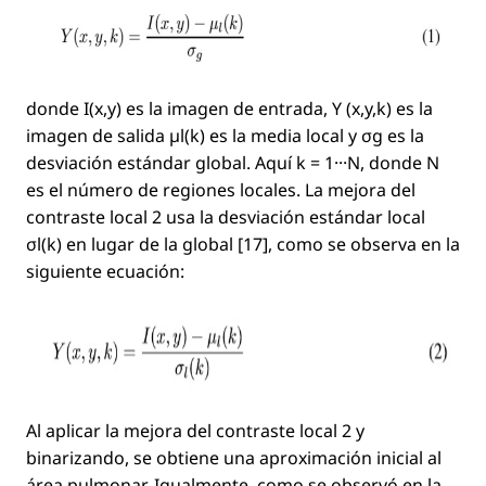
donde
I(x,y)
es la imagen de entrada,
Y (x,y,k)
es la
imagen de salida
µl(k)
es la media local y
σg
es la
desviación estándar global. Aquí
k = 1···N
, donde N
es el número de regiones locales. La mejora del
contraste local 2 usa la desviación estándar local
σl(k)
en lugar de la global [17], como se observa en la
siguiente ecuación:
Al aplicar la mejora del contraste local 2 y
binarizando, se obtiene una aproximación inicial al
área pulmonar. Igualmente, como se observó en la