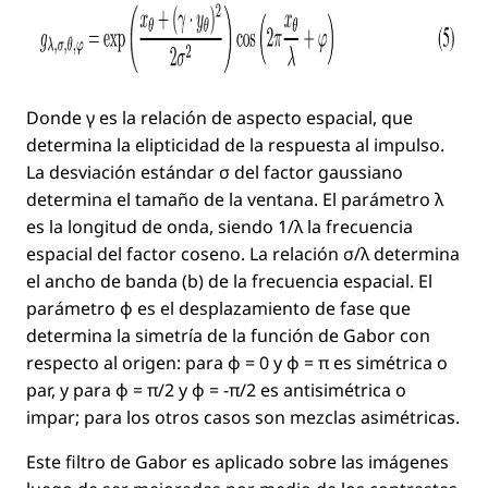
Donde
γ
es la relación de aspecto espacial, que
determina la elipticidad de la respuesta al impulso.
La desviación estándar
σ
del factor gaussiano
determina el tamaño de la ventana. El parámetro
λ
es la longitud de onda, siendo
1/λ
la frecuencia
espacial del factor coseno. La relación
σ/λ
determina
el ancho de banda (b) de la frecuencia espacial. El
parámetro
ϕ
es el desplazamiento de fase que
determina la simetría de la función de Gabor con
respecto al origen: para
ϕ = 0
y
ϕ = π
es simétrica o
par, y para
ϕ = π/2
y
ϕ = −π/2
es antisimétrica o
impar; para los otros casos son mezclas asimétricas.
Este ﬁltro de Gabor es aplicado sobre las imágenes