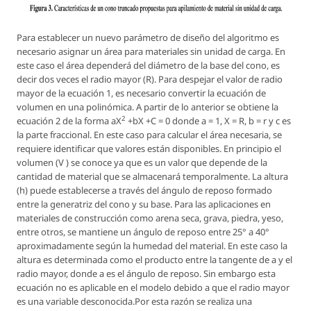
Para establecer un nuevo parámetro de diseño del algoritmo es
necesario asignar un área para materiales sin unidad de carga. En
este caso el área dependerá del diámetro de la base del cono, es
decir dos veces el radio mayor (R). Para despejar el valor de radio
mayor de la ecuación 1, es necesario convertir la ecuación de
volumen en una polinómica. A partir de lo anterior se obtiene la
2
ecuación 2 de la forma
aX
+bX +C = 0
donde
a = 1, X = R, b = r
y
c
es
la parte fraccional. En este caso para calcular el área necesaria, se
requiere identificar que valores están disponibles. En principio el
volumen
(V )
se conoce ya que es un valor que depende de la
cantidad de material que se almacenará temporalmente. La altura
(h)
puede establecerse a través del ángulo de reposo formado
entre la generatriz del cono y su base. Para las aplicaciones en
materiales de construcción como arena seca, grava, piedra, yeso,
entre otros, se mantiene un ángulo de reposo entre 25° a 40°
aproximadamente según la humedad del material. En este caso la
altura es determinada como el producto entre la tangente de
a
y el
radio mayor, donde
a
es el ángulo de reposo. Sin embargo esta
ecuación no es aplicable en el modelo debido a que el radio mayor
es una variable desconocida.Por esta razón se realiza una