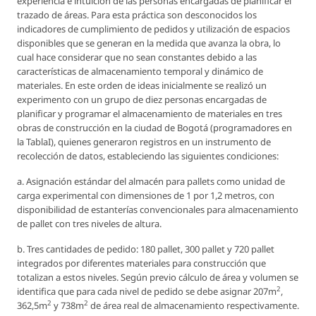
experiencia e intuición de las personas encargadas de planificar el
trazado de áreas. Para esta práctica son desconocidos los
indicadores de cumplimiento de pedidos y utilización de espacios
disponibles que se generan en la medida que avanza la obra, lo
cual hace considerar que no sean constantes debido a las
características de almacenamiento temporal y dinámico de
materiales. En este orden de ideas inicialmente se realizó un
experimento con un grupo de diez personas encargadas de
planificar y programar el almacenamiento de materiales en tres
obras de construcción en la ciudad de Bogotá (programadores en
la TablaI), quienes generaron registros en un instrumento de
recolección de datos, estableciendo las siguientes condiciones:
a. Asignación estándar del almacén para pallets como unidad de
carga experimental con dimensiones de 1 por 1,2 metros, con
disponibilidad de estanterías convencionales para almacenamiento
de pallet con tres niveles de altura.
b. Tres cantidades de pedido: 180 pallet, 300 pallet y 720 pallet
integrados por diferentes materiales para construcción que
totalizan a estos niveles. Según previo cálculo de área y volumen se
2
identifica que para cada nivel de pedido se debe asignar 207m
,
2
2
362,5m
y 738m
de área real de almacenamiento respectivamente.