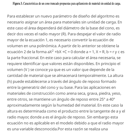
Para establecer un nuevo parámetro de diseño del algoritmo es
necesario asignar un área para materiales sin unidad de carga. En
este caso el área dependerá del diámetro de la base del cono, es
decir dos veces el radio mayor (R). Para despejar el valor de radio
mayor de la ecuación 1, es necesario convertir la ecuación de
volumen en una polinómica. A partir de lo anterior se obtiene la
2
ecuación 2 de la forma
aX
+bX +C = 0
donde
a = 1, X = R, b = r
y
c
es
la parte fraccional. En este caso para calcular el área necesaria, se
requiere identificar que valores están disponibles. En principio el
volumen
(V )
se conoce ya que es un valor que depende de la
cantidad de material que se almacenará temporalmente. La altura
(h)
puede establecerse a través del ángulo de reposo formado
entre la generatriz del cono y su base. Para las aplicaciones en
materiales de construcción como arena seca, grava, piedra, yeso,
entre otros, se mantiene un ángulo de reposo entre 25° a 40°
aproximadamente según la humedad del material. En este caso la
altura es determinada como el producto entre la tangente de
a
y el
radio mayor, donde
a
es el ángulo de reposo. Sin embargo esta
ecuación no es aplicable en el modelo debido a que el radio mayor
es una variable desconocida.Por esta razón se realiza una