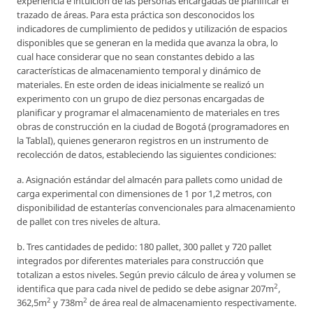
experiencia e intuición de las personas encargadas de planificar el
trazado de áreas. Para esta práctica son desconocidos los
indicadores de cumplimiento de pedidos y utilización de espacios
disponibles que se generan en la medida que avanza la obra, lo
cual hace considerar que no sean constantes debido a las
características de almacenamiento temporal y dinámico de
materiales. En este orden de ideas inicialmente se realizó un
experimento con un grupo de diez personas encargadas de
planificar y programar el almacenamiento de materiales en tres
obras de construcción en la ciudad de Bogotá (programadores en
la TablaI), quienes generaron registros en un instrumento de
recolección de datos, estableciendo las siguientes condiciones:
a. Asignación estándar del almacén para pallets como unidad de
carga experimental con dimensiones de 1 por 1,2 metros, con
disponibilidad de estanterías convencionales para almacenamiento
de pallet con tres niveles de altura.
b. Tres cantidades de pedido: 180 pallet, 300 pallet y 720 pallet
integrados por diferentes materiales para construcción que
totalizan a estos niveles. Según previo cálculo de área y volumen se
2
identifica que para cada nivel de pedido se debe asignar 207m
,
2
2
362,5m
y 738m
de área real de almacenamiento respectivamente.