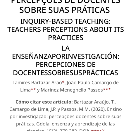
SOBRE SUAS PRÁTICAS
INQUIRY-BASED TEACHING:
TEACHERS PERCEPTIONS ABOUT ITS
PRACTICES
LA
ENSEÑANZAPORINVESTIGACIÓN:
PERCEPCIONES DE
DOCENTESSOBRESUSPRÁCTICAS
Tamires Bartazar Arao
*
, João Paulo Camargo de
Lima
**
y Marinez Meneghello Passos
***
Cómo citar este artículo:
Bartazar Araújo, T.,
Camargo de Lima, J.P. y Passos, M.M. (2020). Ensino
por investigação: percepções docentes sobre suas
práticas. Gdola, ensenza y aprendizaje de las
ciencias, 15(2), 370-383. DOI:
http://