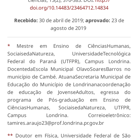
doi.org/10.14483/23464712.14834
Recebido:
30 de abril de 2019;
aprovado:
23 de
agosto de 2019
*
Mestre em Ensino de CiênciasHumanas,
SociaisedaNatureza, UniversidadeTecnológica
Federal do Paraná (UTFPR), Campus Londrina.
DocentedaEscola Municipal OlavoSoaresBarros no
município de Cambé. AtuanaSecretaria Municipal de
Educação do Município de Londrinanacoordenação
de educação de JovenseAdultos, egressa do
programa de Pós-graduação em Ensino de
CiênciasHumanas, SociaisedaNatureza, UTFPR,
Campus Londrina. Correioeletrônico:
tamires.araujo23@prof.londrina.pr.gov.br
**
Doutor em Física, Universidade Federal de São