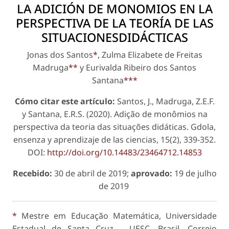
LA ADICIÓN DE MONOMIOS EN LA
PERSPECTIVA DE LA TEORÍA DE LAS
SITUACIONESDIDÁCTICAS
Jonas dos Santos
*
, Zulma Elizabete de Freitas
Madruga
**
y Eurivalda Ribeiro dos Santos
Santana
***
Cómo citar este artículo:
Santos, J., Madruga, Z.E.F.
y Santana, E.R.S. (2020). Adição de monômios na
perspectiva da teoria das situações didáticas. Gdola,
ensenza y aprendizaje de las ciencias, 15(2), 339-352.
DOI:
http://doi.org/10.14483/23464712.14853
Recebido:
30 de abril de 2019;
aprovado:
19 de julho
de 2019
*
Mestre em Educação Matemática, Universidade
Estadual de Santa Cruz – UESC, Brasil. Correio