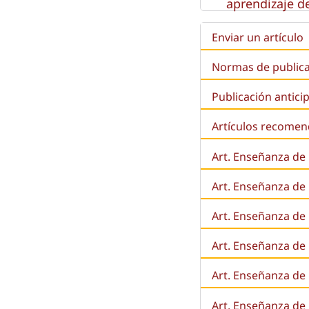
aprendizaje de
Enviar un artículo
Normas de public
Publicación antici
Artículos recome
Art. Enseñanza de
Art. Enseñanza de
Art. Enseñanza de 
Art. Enseñanza de l
Art. Enseñanza de
Art. Enseñanza de