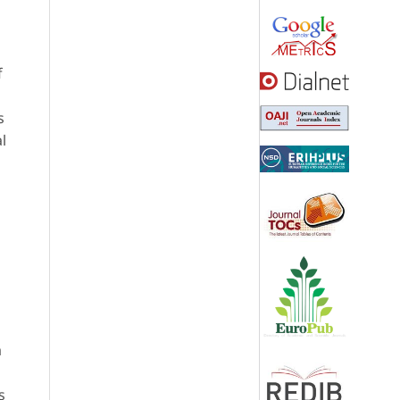
f
s
l
a
s