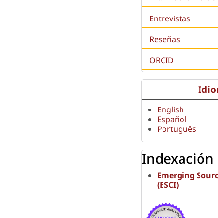
Entrevistas
Reseñas
ORCID
Idi
English
Español
Português
Indexación
Emerging Sourc
(ESCI)