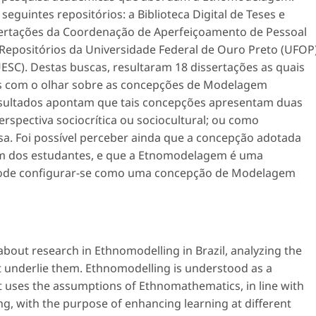
eguintes repositórios: a Biblioteca Digital de Teses e
ssertações da Coordenação de Aperfeiçoamento de Pessoal
 Repositórios da Universidade Federal de Ouro Preto (UFOP
ESC). Destas buscas, resultaram 18 dissertações as quais
das com o olhar sobre as concepções de Modelagem
sultados apontam que tais concepções apresentam duas
spectiva sociocrítica ou sociocultural; ou como
a. Foi possível perceber ainda que a concepção adotada
em dos estudantes, e que a Etnomodelagem é uma
ode configurar-se como uma concepção de Modelagem
 about research in Ethnomodelling in Brazil, analyzing the
 underlie them. Ethnomodelling is understood as a
t uses the assumptions of Ethnomathematics, in line with
g, with the purpose of enhancing learning at different