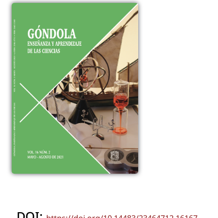
DOI:
https://doi.org/10.14483/23464712.16167