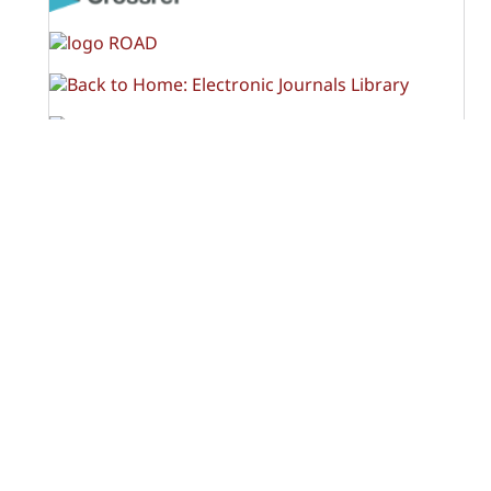
OPF (Open Policy Finder)
Licencia Creative Commons
Atribución-NoComercial-CompartirIgual 4.0 Internacional
(CC BY-NC-SA 4.0)