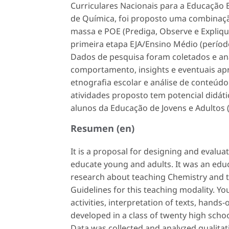
Curriculares Nacionais para a Educação B
de Química, foi proposto uma combinação
massa e POE (Prediga, Observe e Expliqu
primeira etapa EJA/Ensino Médio (períod
Dados de pesquisa foram coletados e ana
comportamento,
insights
e eventuais ap
etnografia escolar e análise de conteúdo
atividades proposto tem potencial didáti
alunos da Educação de Jovens e Adultos 
Resumen (en)
It is a proposal for designing and evalua
educate young and adults. It was an edu
research about ​​teaching Chemistry and
Guidelines for this teaching modality. Y
activities, interpretation of texts, hands
developed in a class of twenty high school
Data was collected and analyzed qualitati