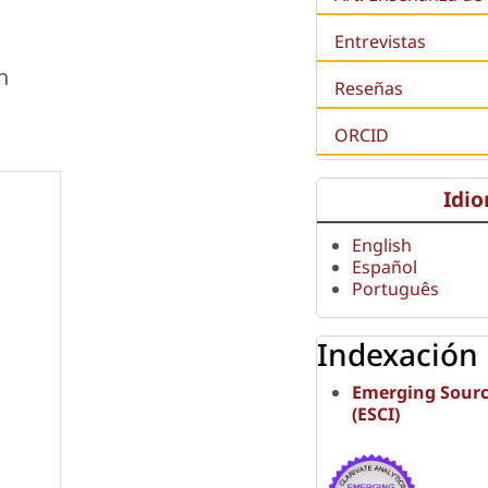
Entrevistas
n
Reseñas
ORCID
Idi
English
Español
Português
Indexación
Emerging Sourc
(ESCI)