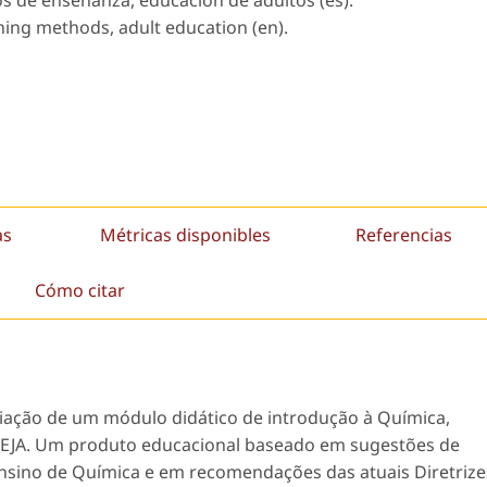
s de enseñanza, educación de adultos (es).
ching methods, adult education (en).
as
Métricas disponibles
Referencias
Cómo citar
liação de um módulo didático de introdução à Química,
 EJA. Um produto educacional baseado em sugestões de
sino de Química e em recomendações das atuais Diretrize