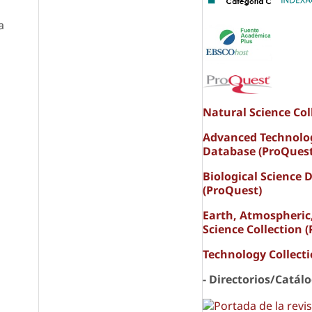
a
Natural Science Col
Advanced Technolo
Database (ProQuest
Biological Science 
(ProQuest)
Earth, Atmospheric
Science Collection 
Technology Collect
- Directorios/Catál