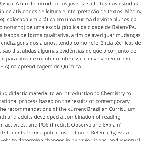
ásica. A fim de introduzir os jovens e adultos nos estudos
 de atividades de leitura e interpretação de textos, Mão n
e), colocada em prática em uma turma de vinte alunos da
o noturno) de uma escola pública da cidade de Belém/PA.
lisados de forma qualitativa, a fim de averiguar mudanças
rendizagens dos alunos, tendo como referência técnicas de
. São discutidas algumas evidências de que o conjunto de
co para ativar e manter o interesse e envolvimento e de
(EJA) na aprendizagem de Química.
ting didactic material to an introduction to Chemistry to
cational process based on the results of contemporary
 the recommendations of the current Brazilian Curriculum
outh and adults developed a combination of reading
-on activities, and POE (Predict, Observe and Explain),
 students from a public institution in Belem city, Brazil.
vely, to determine changes in behavior, ideas, and eventual