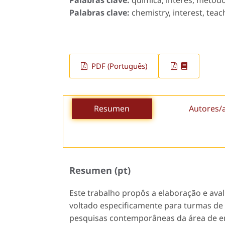
Palabras clave:
química, interés, método
Palabras clave:
chemistry, interest, tea
PDF (Português)
Resumen
Autores/
Resumen (pt)
Este trabalho propôs a elaboração e ava
voltado especificamente para turmas de
pesquisas contemporâneas da área de en