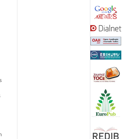
s
s
n