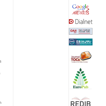
s
s
n