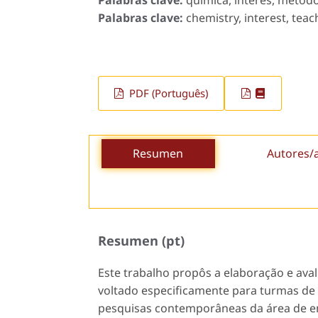
Palabras clave:
química, interés, método
Palabras clave:
chemistry, interest, tea
PDF (Português)
Resumen
Autores/
Resumen (pt)
Este trabalho propôs a elaboração e ava
voltado especificamente para turmas de
pesquisas contemporâneas da área de en