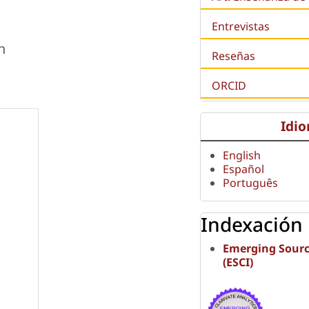
Entrevistas
n
Reseñas
ORCID
Idi
English
Español
Português
Indexación
Emerging Sourc
(ESCI)