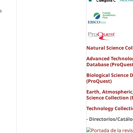
a
Natural Science Col
Advanced Technolo
Database (ProQuest
Biological Science 
(ProQuest)
Earth, Atmospheric
Science Collection 
Technology Collect
- Directorios/Catál