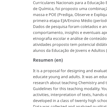
Curriculares Nacionais para a Educação B
de Química, foi proposto uma combinação
massa e POE (Prediga, Observe e Expliqu
primeira etapa EJA/Ensino Médio (períod
Dados de pesquisa foram coletados e ana
comportamento,
insights
e eventuais ap
etnografia escolar e análise de conteúdo
atividades proposto tem potencial didáti
alunos da Educação de Jovens e Adultos 
Resumen (en)
It is a proposal for designing and evalua
educate young and adults. It was an edu
research about ​​teaching Chemistry and
Guidelines for this teaching modality. Y
activities, interpretation of texts, hands
developed in a class of twenty high school
Data was collected and analyzed qualitati