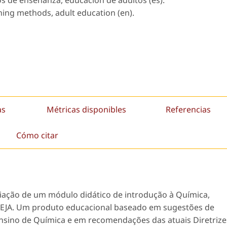
s de enseñanza, educación de adultos (es).
ching methods, adult education (en).
as
Métricas disponibles
Referencias
Cómo citar
liação de um módulo didático de introdução à Química,
 EJA. Um produto educacional baseado em sugestões de
sino de Química e em recomendações das atuais Diretrize