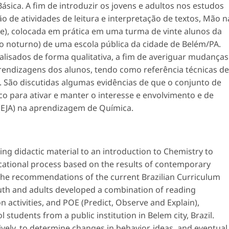
ásica. A fim de introduzir os jovens e adultos nos estudos
 de atividades de leitura e interpretação de textos, Mão n
e), colocada em prática em uma turma de vinte alunos da
o noturno) de uma escola pública da cidade de Belém/PA.
lisados de forma qualitativa, a fim de averiguar mudanças
rendizagens dos alunos, tendo como referência técnicas de
. São discutidas algumas evidências de que o conjunto de
co para ativar e manter o interesse e envolvimento e de
(EJA) na aprendizagem de Química.
ting didactic material to an introduction to Chemistry to
cational process based on the results of contemporary
 the recommendations of the current Brazilian Curriculum
outh and adults developed a combination of reading
-on activities, and POE (Predict, Observe and Explain),
 students from a public institution in Belem city, Brazil.
vely, to determine changes in behavior, ideas, and eventual