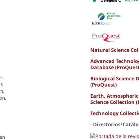
Natural Science Col
Advanced Technolo
Database (ProQuest
s.
Biological Science 
os
(ProQuest)
ón,
Earth, Atmospheric
ón.
Science Collection 
Technology Collect
- Directorios/Catál
den