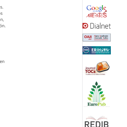
s.
os
ón,
ón.
den