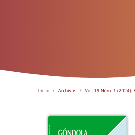
Inicio
/
Archivos
/
Vol. 19 Núm. 1 (2024): E