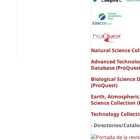
Natural Science Col
Advanced Technolo
Database (ProQuest
Biological Science 
(ProQuest)
Earth, Atmospheric
Science Collection 
Technology Collect
- Directorios/Catál