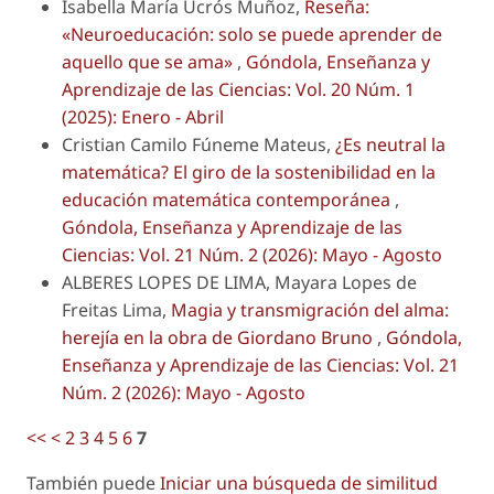
Isabella María Ucrós Muñoz,
Reseña:
«Neuroeducación: solo se puede aprender de
aquello que se ama»
,
Góndola, Enseñanza y
Aprendizaje de las Ciencias: Vol. 20 Núm. 1
(2025): Enero - Abril
Cristian Camilo Fúneme Mateus,
¿Es neutral la
matemática? El giro de la sostenibilidad en la
educación matemática contemporánea
,
Góndola, Enseñanza y Aprendizaje de las
Ciencias: Vol. 21 Núm. 2 (2026): Mayo - Agosto
ALBERES LOPES DE LIMA, Mayara Lopes de
Freitas Lima,
Magia y transmigración del alma:
herejía en la obra de Giordano Bruno
,
Góndola,
Enseñanza y Aprendizaje de las Ciencias: Vol. 21
Núm. 2 (2026): Mayo - Agosto
<<
<
2
3
4
5
6
7
También puede
Iniciar una búsqueda de similitud