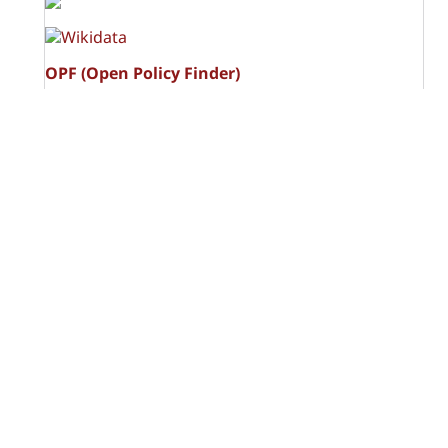
OPF (Open Policy Finder)
Licencia Creative Commons
Atribución-NoComercial-CompartirIgual 4.0 Internacional
(CC BY-NC-SA 4.0)
Visitas a la revista