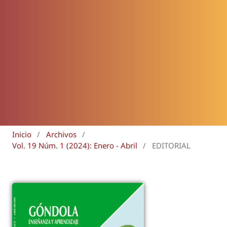
Inicio
/
Archivos
/
Vol. 19 Núm. 1 (2024): Enero - Abril
/
EDITORIAL