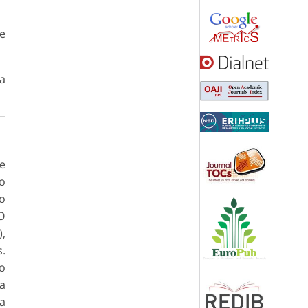
de
ca
 e
mo
co
 O
),
s.
io
na
ia