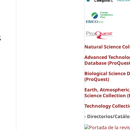
s
Natural Science Col
Advanced Technolo
Database (ProQuest
Biological Science 
(ProQuest)
Earth, Atmospheric
Science Collection 
Technology Collect
- Directorios/Catál