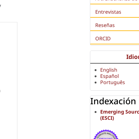
y
Entrevistas
Reseñas
ORCID
Idi
English
Español
Português
n
Indexación
Emerging Sourc
(ESCI)