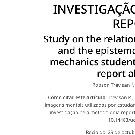
INVESTIGAÇÃ
REP
Study on the relat
and the epistemo
mechanics students
report 
1
Robson Trevisan
Cómo citar este artículo
: Trevisan R.
imagens mentais utilizadas por estudan
investigação pela metodologia report
10.14483/udi
Recibido: 29 de octub