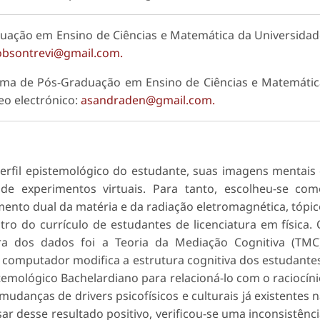
ação em Ensino de Ciências e Matemática da Universida
obsontrevi@gmail.com.
ama de Pós-Graduação em Ensino de Ciências e Matemáti
eo electrónico:
asandraden@gmail.com.
 perfil epistemológico do estudante, suas imagens mentais
 de experimentos virtuais. Para tanto, escolheu-se co
to dual da matéria e da radiação eletromagnética, tópi
o do currículo de estudantes de licenciatura em física.
ura dos dados foi a Teoria da Mediação Cognitiva (TMC
computador modifica a estrutura cognitiva dos estudante
stemológico Bachelardiano para relacioná-lo com o raciocín
danças de drivers psicofísicos e culturais já existentes 
ar desse resultado positivo, verificou-se uma inconsistênc