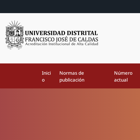
Inici
Normas de
Número
o
publicación
actual