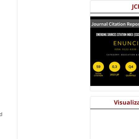
JC
Visualiz
ed