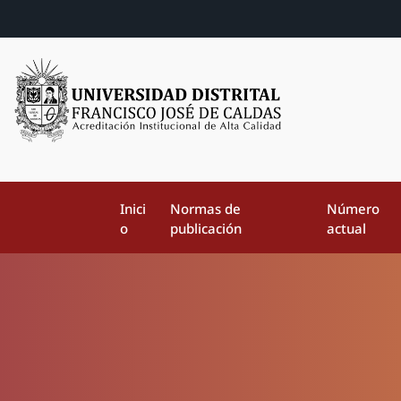
Inici
Normas de
Número
o
publicación
actual