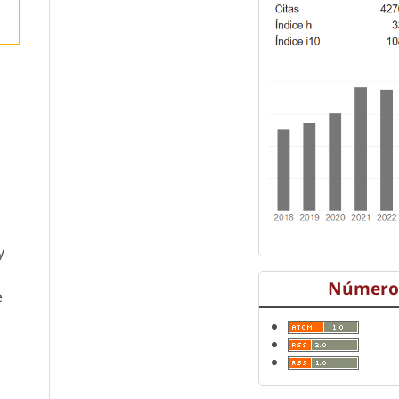
y
Número 
e