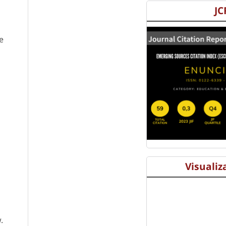
JC
e
Visualiz
.