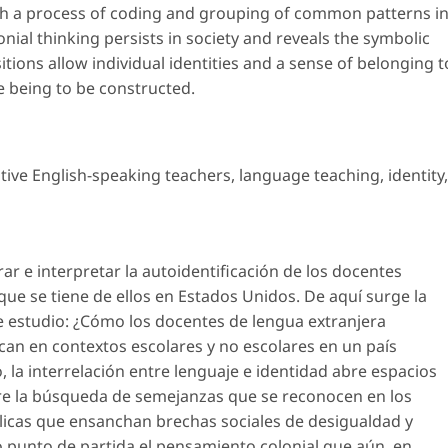
gh a process of coding and grouping of common patterns i
nial thinking persists in society and reveals the symbolic
sitions allow individual identities and a sense of belonging t
e being to be constructed.
tive English-speaking teachers
,
language teaching
,
identity
,
rar e interpretar la autoidentificación de los docentes
ue se tiene de ellos en Estados Unidos. De aquí surge la
e estudio: ¿Cómo los docentes de lengua extranjera
can en contextos escolares y no escolares en un país
la interrelación entre lenguaje e identidad abre espacios
bre la búsqueda de semejanzas que se reconocen en los
licas que ensanchan brechas sociales de desigualdad y
o punto de partida el pensamiento colonial que aún, en