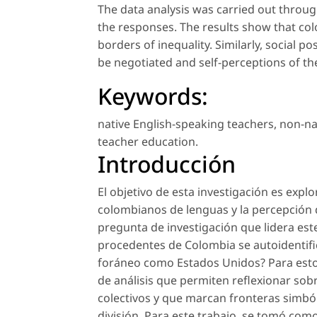
The data analysis was carried out throu
the responses. The results show that colo
borders of inequality. Similarly, social po
be negotiated and self-perceptions of th
Keywords:
native English-speaking teachers
,
non-na
teacher education
.
Introducción
El objetivo de esta investigación es explo
colombianos de lenguas y la percepción q
pregunta de investigación que lidera est
procedentes de Colombia se autoidentifi
foráneo como Estados Unidos? Para esto, 
de análisis que permiten reflexionar so
colectivos y que marcan fronteras simbó
división. Para este trabajo, se tomó com