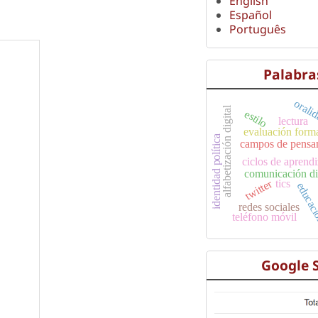
English
Español
Português
Palabra
orali
alfabetización digital
estilo
lectura
evaluación form
identidad política
campos de pensa
ciclos de aprendi
comunicación di
twitter
tics
educac
redes sociales
teléfono móvil
Google 