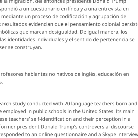
e la migración, del entonces presidente Donald Trump
spondió a un cuestionario en línea y a una entrevista en
abo mediante un proceso de codificación y agrupación de
 resultados evidencian que el pensamiento colonial persist
simbólicas que marcan desigualdad. De igual manera, los
as identidades individuales y el sentido de pertenencia se
ser se construyan.
rofesores hablantes no nativos de inglés
,
educación en
s
.
research study conducted with 20 language teachers born and
 employed in public schools in the United States. Its main
se teachers’ self-identification and their perception in a
former president Donald Trump’s controversial discourse
responded to an online questionnaire and a Skype interview