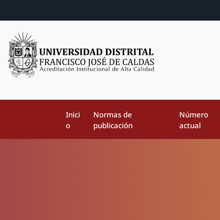
Inici
Normas de
Número
o
publicación
actual