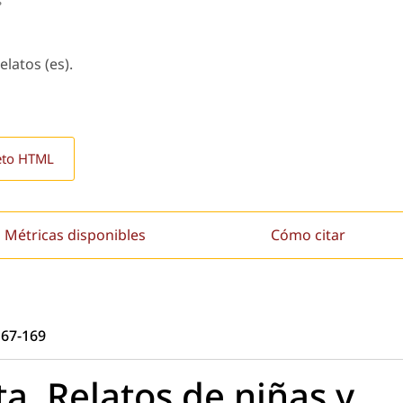
elatos (es).
eto HTML
Métricas disponibles
Cómo citar
167-169
a. Relatos de niñas y