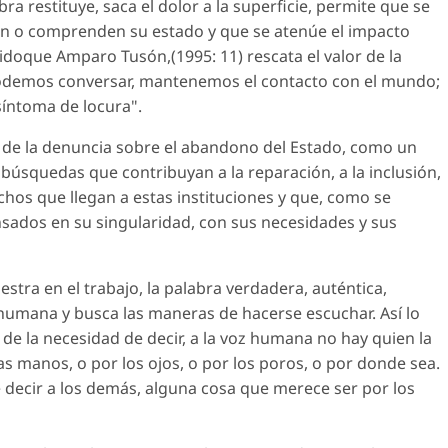
ra restituye, saca el dolor a la superficie, permite que se
n o comprenden su estado y que se atenúe el impacto
ntidoque Amparo Tusón,(1995: 11) rescata el valor de la
 podemos conversar, mantenemos el contacto con el mundo;
síntoma de locura".
 de la denuncia sobre el abandono del Estado, como un
úsquedas que contribuyan a la reparación, a la inclusión,
chos que llegan a estas instituciones y que, como se
nsados en su singularidad, con sus necesidades y sus
stra en el trabajo, la palabra verdadera, auténtica,
n humana y busca las maneras de hacerse escuchar. Así lo
e la necesidad de decir, a la voz humana no hay quien la
 las manos, o por los ojos, o por los poros, o por donde sea.
 decir a los demás, alguna cosa que merece ser por los