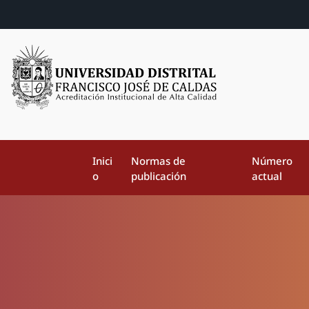
Inici
Normas de
Número
o
publicación
actual