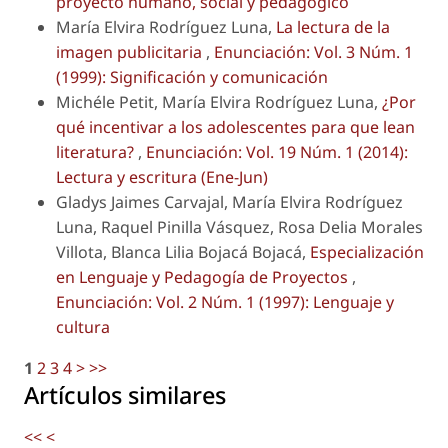
proyecto humano, social y pedagógico
María Elvira Rodríguez Luna,
La lectura de la
imagen publicitaria
,
Enunciación: Vol. 3 Núm. 1
(1999): Significación y comunicación
Michéle Petit, María Elvira Rodríguez Luna,
¿Por
qué incentivar a los adolescentes para que lean
literatura?
,
Enunciación: Vol. 19 Núm. 1 (2014):
Lectura y escritura (Ene-Jun)
Gladys Jaimes Carvajal, María Elvira Rodríguez
Luna, Raquel Pinilla Vásquez, Rosa Delia Morales
Villota, Blanca Lilia Bojacá Bojacá,
Especialización
en Lenguaje y Pedagogía de Proyectos
,
Enunciación: Vol. 2 Núm. 1 (1997): Lenguaje y
cultura
1
2
3
4
>
>>
Artículos similares
<<
<