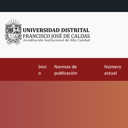
Inici
Normas de
Número
o
publicación
actual