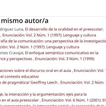
l mismo autor/a
odriguez Luna,
El desarrollo de la oralidad en el preescolar:
l
,
Enunciación: Vol. 2 Núm. 1 (1997): Lenguaje y cultura
afía de la comunicación: una perspectiva de la investigació
ión: Vol. 2 Núm. 1 (1997): Lenguaje y cultura
imes Cravajal,
El enfoque semántico comunicativo en la
nce y perspectivas
,
Enunciación: Vol. 3 Núm. 1 (1999):
ciones sobre el discurso oral en el aula
,
Enunciación: Vol. 
n el contexto educativo
os de pragmática/ Geoffrey Leech
,
Enunciación: Vol. 2 Núm. 
je, la interacción y la argumentación; ejes para la
a en el aula preescolar
,
Enunciación: Vol. 6 Núm. 1 (2001): El
a representación, la interacción social y la recreación de la