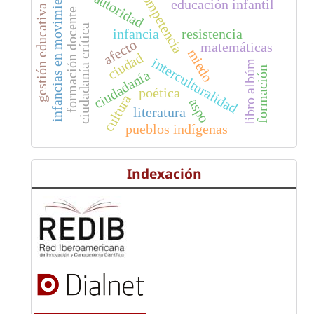
infancias en movimiento
competencia
autoridad
educación infantil
gestión educativa
formación docente
ciudadanía crítica
infancia
resistencia
afecto
matemáticas
miedo
ciudad
interculturalidad
libro albúm
formación
ciudadanía
poética
cultura
aspo
literatura
pueblos indígenas
Indexación