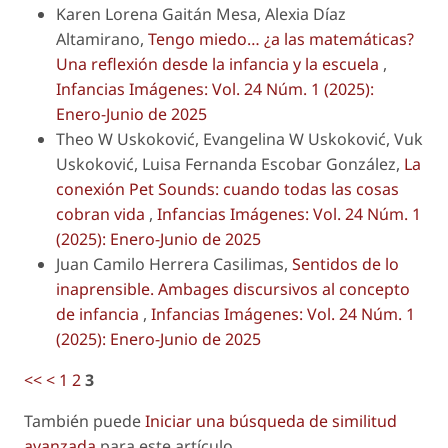
Karen Lorena Gaitán Mesa, Alexia Díaz
Altamirano,
Tengo miedo… ¿a las matemáticas?
Una reflexión desde la infancia y la escuela
,
Infancias Imágenes: Vol. 24 Núm. 1 (2025):
Enero-Junio de 2025
Theo W Uskoković, Evangelina W Uskoković, Vuk
Uskoković, Luisa Fernanda Escobar González,
La
conexión Pet Sounds: cuando todas las cosas
cobran vida
,
Infancias Imágenes: Vol. 24 Núm. 1
(2025): Enero-Junio de 2025
Juan Camilo Herrera Casilimas,
Sentidos de lo
inaprensible. Ambages discursivos al concepto
de infancia
,
Infancias Imágenes: Vol. 24 Núm. 1
(2025): Enero-Junio de 2025
<<
<
1
2
3
También puede
Iniciar una búsqueda de similitud
avanzada
para este artículo.