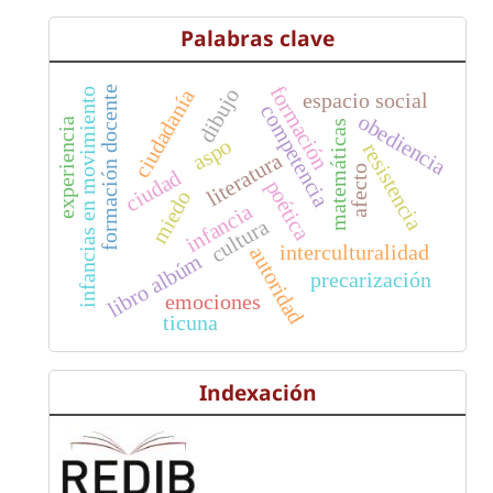
Palabras clave
formación
formación docente
dibujo
ciudadanía
infancias en movimiento
espacio social
competencia
obediencia
experiencia
matemáticas
aspo
resistencia
literatura
afecto
ciudad
poética
miedo
infancia
cultura
interculturalidad
autoridad
libro albúm
precarización
emociones
ticuna
Indexación