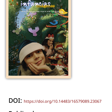
DOI:
https://doi.org/10.14483/16579089.23067