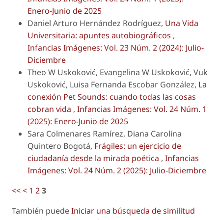
Enero-Junio de 2025
Daniel Arturo Hernández Rodríguez,
Una Vida
Universitaria: apuntes autobiográficos
,
Infancias Imágenes: Vol. 23 Núm. 2 (2024): Julio-
Diciembre
Theo W Uskoković, Evangelina W Uskoković, Vuk
Uskoković, Luisa Fernanda Escobar González,
La
conexión Pet Sounds: cuando todas las cosas
cobran vida
,
Infancias Imágenes: Vol. 24 Núm. 1
(2025): Enero-Junio de 2025
Sara Colmenares Ramírez, Diana Carolina
Quintero Bogotá,
Frágiles: un ejercicio de
ciudadanía desde la mirada poética
,
Infancias
Imágenes: Vol. 24 Núm. 2 (2025): Julio-Diciembre
<<
<
1
2
3
También puede
Iniciar una búsqueda de similitud