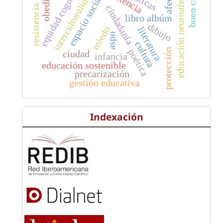
educación neuroafectiva
equidad cognitiva
buen crecer
interculturalidad
afecto
espacio social
resistencia
ciudadanía
libro albúm
dibujo
miedo
literatura
aspo
cultura
protección
poética
ciudad
infancia
educación sostenible
precarización
gestión educativa
Indexación