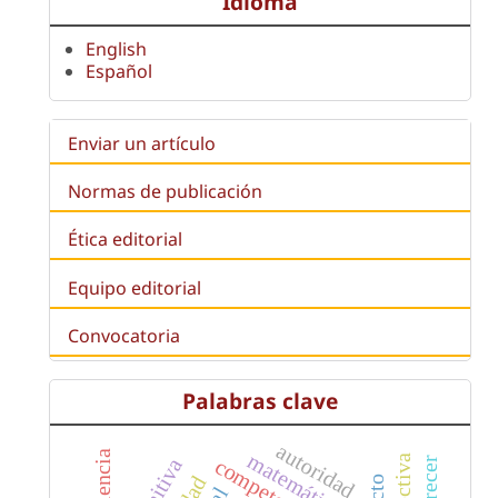
Idioma
English
Español
Enviar un artículo
Normas de publicación
Ética editorial
Equipo editorial
Convocatoria
Palabras clave
autoridad
obediencia
matemáticas
competencia